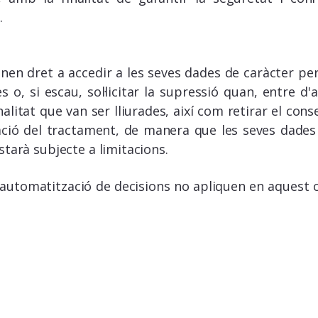
.
en dret a accedir a les seves dades de caràcter perso
es o, si escau, sol·licitar la supressió quan, entre d
inalitat que van ser lliurades, així com retirar el c
itació del tractament, de manera que les seves dade
tarà subjecte a limitacions.
 i automatització de decisions no apliquen en aquest c