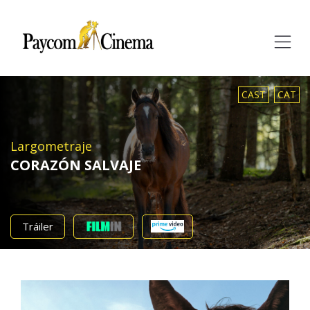
Paycom
Multimedia
CAST
CAT
Largometraje
CORAZÓN SALVAJE
Tráiler