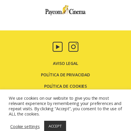
Paycom
Multimedia
AVISO LEGAL
POLÍTICA DE PRIVACIDAD
POLÍTICA DE COOKIES
CONTACTO
We use cookies on our website to give you the most
relevant experience by remembering your preferences and
repeat visits. By clicking “Accept”, you consent to the use of
Carretera Molins de Rei, 131 08205 - Sabadell - Barcelona
ALL the cookies.
(España)
© 2026
Paycom Multimedia
Cookie settings
ACCEPT