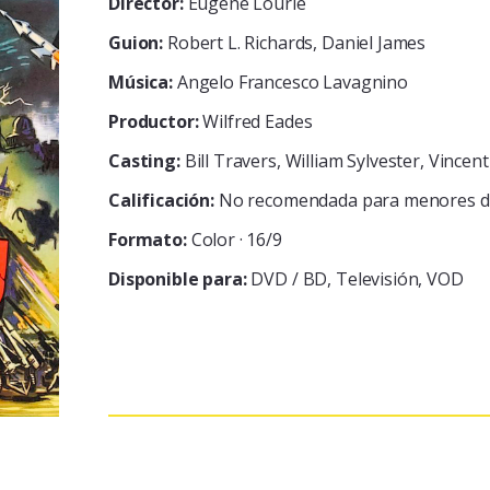
Director:
Eugène Lourié
Guion:
Robert L. Richards, Daniel James
Música:
Angelo Francesco Lavagnino
Productor:
Wilfred Eades
Casting:
Bill Travers, William Sylvester, Vincen
Calificación:
No recomendada para menores d
Formato:
Color · 16/9
Disponible para:
DVD / BD
Televisión
VOD