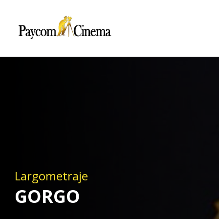
Paycom
Multimedia
Largometraje
GORGO