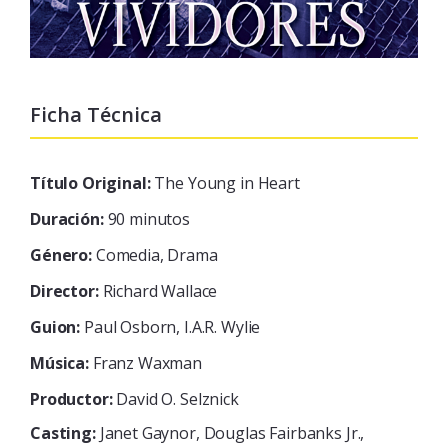
Ficha Técnica
Título Original:
The Young in Heart
Duración:
90 minutos
Género:
Comedia, Drama
Director:
Richard Wallace
Guion:
Paul Osborn, I.A.R. Wylie
Música:
Franz Waxman
Productor:
David O. Selznick
Casting:
Janet Gaynor, Douglas Fairbanks Jr.,