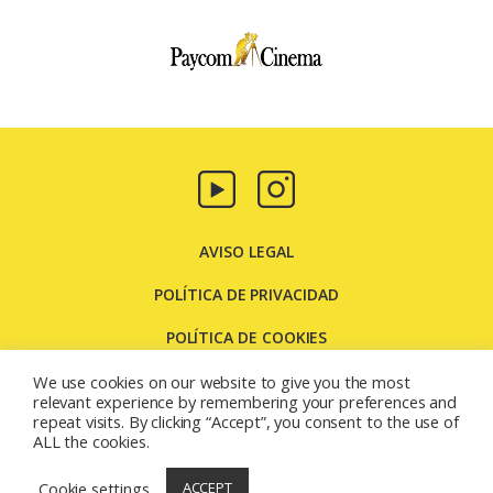
Paycom
Multimedia
AVISO LEGAL
POLÍTICA DE PRIVACIDAD
POLÍTICA DE COOKIES
CONTACTO
We use cookies on our website to give you the most
relevant experience by remembering your preferences and
repeat visits. By clicking “Accept”, you consent to the use of
Carretera Molins de Rei, 131 08205 - Sabadell - Barcelona
ALL the cookies.
(España)
© 2026
Paycom Multimedia
Cookie settings
ACCEPT