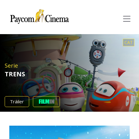
Paycom
Multimedia
CAT
Serie
TRENS
Tráiler