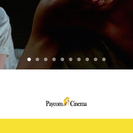
Paycom
Multimedia