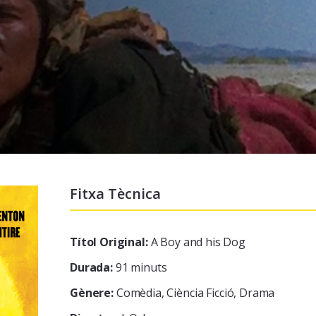
Fitxa Tècnica
Títol Original:
A Boy and his Dog
Durada:
91 minuts
Gènere:
Comèdia, Ciència Ficció, Drama