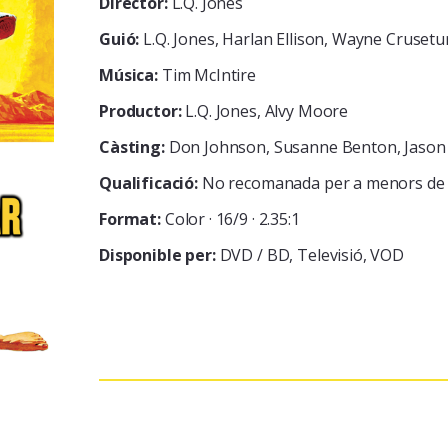
Director:
L.Q. Jones
Guió:
L.Q. Jones, Harlan Ellison, Wayne Crusetu
Música:
Tim McIntire
Productor:
L.Q. Jones, Alvy Moore
Càsting:
Don Johnson, Susanne Benton, Jason
Qualificació:
No recomanada per a menors de 
Format:
Color · 16/9 · 2.35:1
Disponible per:
DVD / BD
Televisió
VOD