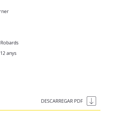
rner
 Robards
12 anys