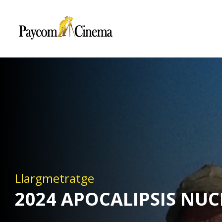
Paycom
Multimedia
Llargmetratge
2024 APOCALIPSIS NUC