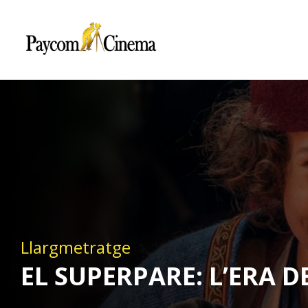
Paycom
Multimedia
Llargmetratge
EL SUPERPARE: L’ERA D