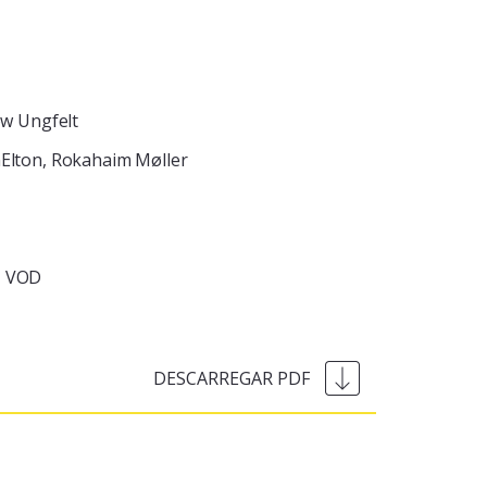
w Ungfelt
lton, Rokahaim Møller
VOD