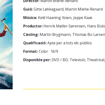
Director:
Martin Miehe-Renard
Guió:
Gitte Løkkegaard, Martin Miehe-Renard
Música:
Keld Haaning Ibsen, Jeppe Kaas
Productor:
Henrik Møller-Sørensen, Hans Bülo
Càsting:
Martin Brygmann, Thomas Bo LarsenE
Qualificació:
Apta per a tots els públics
Format:
Color · 16/9
Disponible per:
DVD / BD
Televisió
Theatrical