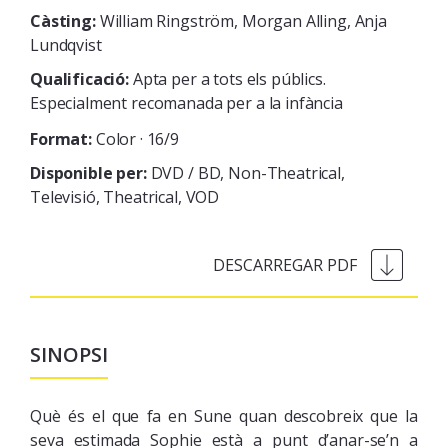
Càsting:
William Ringström, Morgan Alling, Anja
Lundqvist
Qualificació:
Apta per a tots els públics.
Especialment recomanada per a la infància
Format:
Color · 16/9
Disponible per:
DVD / BD
Non-Theatrical
Televisió
Theatrical
VOD
SINOPSI
Què
és
el que
fa
en Sune
quan descobreix
que la
seva estimada
Sophie
està
a punt
d’anar-se’n
a