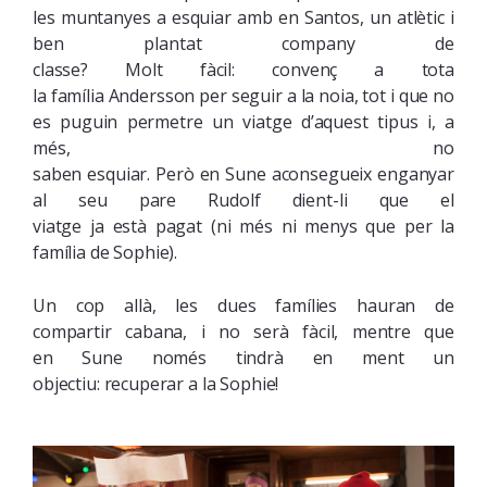
les
muntanyes
a esquiar
amb
en
Santos,
un atlètic
i
ben plantat
company
de
classe
?
Molt
fàcil
:
convenç
a
tota
la
família
Andersson
per seguir
a la noia,
tot i que
no
es puguin permetre
un viatge
d’aquest tipus
i
, a
més, no
saben
esquiar
.
Però
en
Sune
aconsegueix
enganyar
al seu
pare
Rudolf
dient-li que
el
viatge
ja
està
pagat
(
ni més ni menys
que
per la
família
de Sophie
).
Un cop allà,
les
dues famílies
hauran de
compartir
cabana,
i no
serà
fàcil
, mentre que
en
Sune
només
tindrà
en ment
un
objectiu
:
recuperar
a la Sophie
!