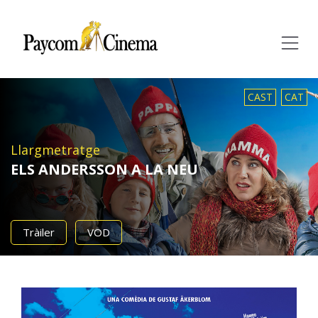
Paycom
Multimedia
CAST
CAT
Llargmetratge
ELS ANDERSSON A LA NEU
Tràiler
VOD