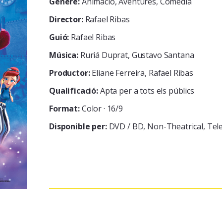
Gènere:
Animació, Aventures, Comèdia
Director:
Rafael Ribas
Guió:
Rafael Ribas
Música:
Ruriá Duprat, Gustavo Santana
Productor:
Eliane Ferreira, Rafael Ribas
Qualificació:
Apta per a tots els públics
Format:
Color · 16/9
Disponible per:
DVD / BD
Non-Theatrical
Tele