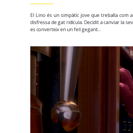
El Lino és un simpàtic jove que treballa com a
disfressa de gat ridícula. Decidit a canviar la 
es converteix en un felí gegant…