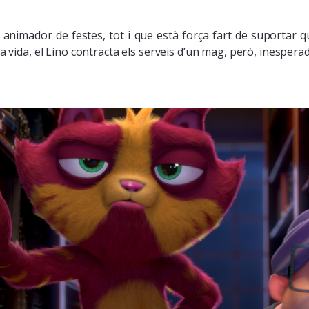
 animador de festes, tot i que està força fart de suportar q
seva vida, el Lino contracta els serveis d’un mag, però, inespe