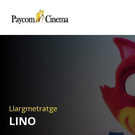
Paycom
Multimedia
Llargmetratge
LINO