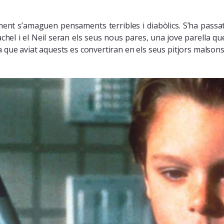
nt s’amaguen pensaments terribles i diabòlics. S’ha passat l
chel i el Neil seran els seus nous pares, una jove parella que
 que aviat aquests es convertiran en els seus pitjors malsons