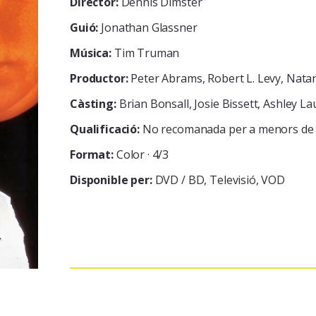
Director:
Dennis Dimster
Guió:
Jonathan Glassner
Música:
Tim Truman
Productor:
Peter Abrams, Robert L. Levy, Nata
Càsting:
Brian Bonsall, Josie Bissett, Ashley L
Qualificació:
No recomanada per a menors de 
Format:
Color · 4/3
Disponible per:
DVD / BD
Televisió
VOD