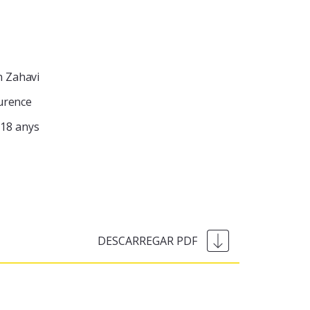
n Zahavi
aurence
18 anys