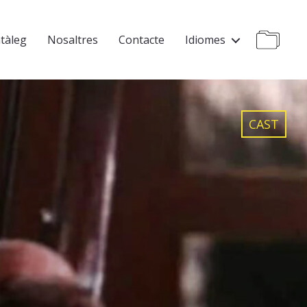
tàleg
Nosaltres
Contacte
Idiomes
CAST