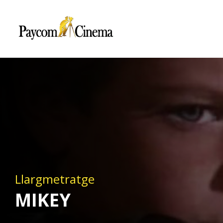
Paycom
Multimedia
Llargmetratge
MIKEY