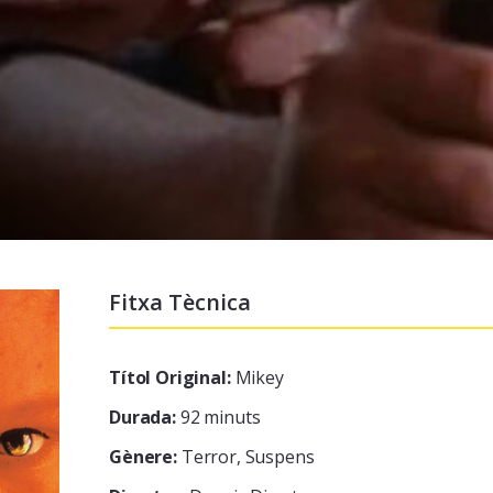
Fitxa Tècnica
Títol Original:
Mikey
Durada:
92 minuts
Gènere:
Terror, Suspens