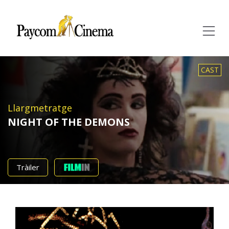
Paycom
Multimedia
CAST
Llargmetratge
NIGHT OF THE DEMONS
Tràiler