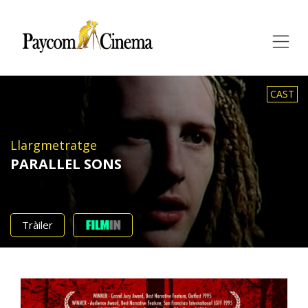
Paycom
Multimedia
CAST
Llargmetratge
PARALLEL SONS
Tràiler