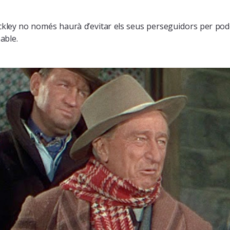
ckley no només haurà d’evitar els seus perseguidors per pode
pable.