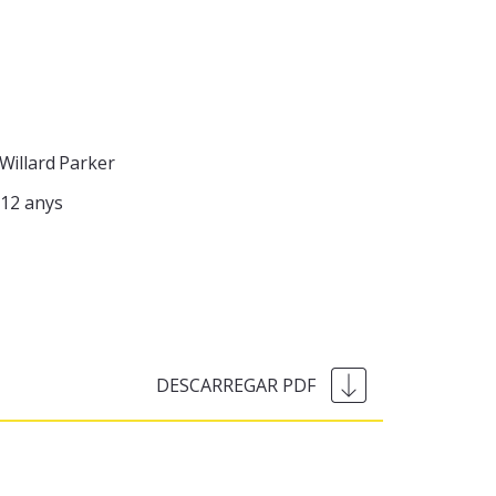
illard Parker
12 anys