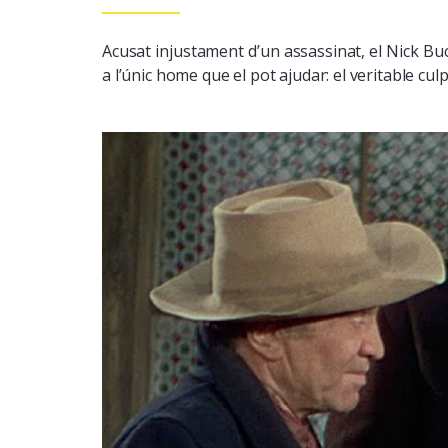
Acusat injustament d’un assassinat, el Nick Bu
a l’únic home que el pot ajudar: el veritable cul