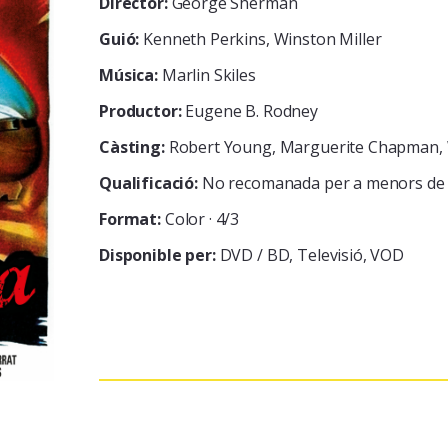
Director:
George Sherman
Guió:
Kenneth Perkins, Winston Miller
Música:
Marlin Skiles
Productor:
Eugene B. Rodney
Càsting:
Robert Young, Marguerite Chapman, W
Qualificació:
No recomanada per a menors de 
Format:
Color · 4/3
Disponible per:
DVD / BD
Televisió
VOD