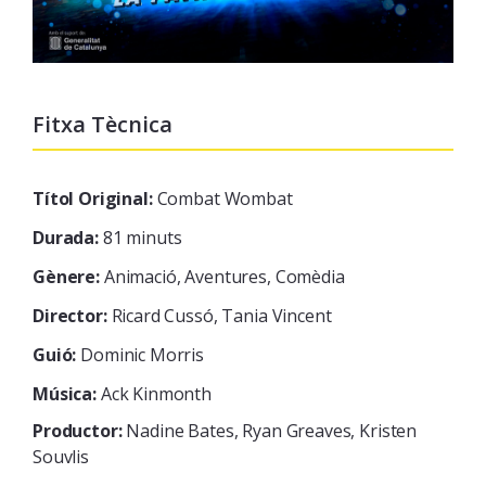
Fitxa Tècnica
Títol Original:
Combat Wombat
Durada:
81 minuts
Gènere:
Animació, Aventures, Comèdia
Director:
Ricard Cussó, Tania Vincent
Guió:
Dominic Morris
Música:
Ack Kinmonth
Productor:
Nadine Bates, Ryan Greaves, Kristen
Souvlis