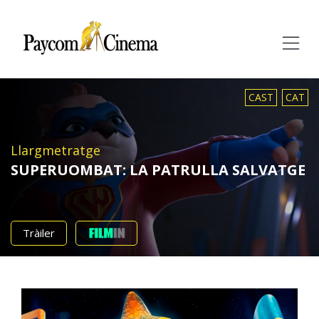
Paycom
Multimedia
CAST
CAT
Llargmetratge
SUPERUOMBAT: LA PATRULLA SALVATGE
Tràiler