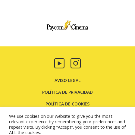
Paycom
Multimedia
AVISO LEGAL
POLÍTICA DE PRIVACIDAD
POLÍTICA DE COOKIES
CONTACTO
We use cookies on our website to give you the most
relevant experience by remembering your preferences and
repeat visits. By clicking “Accept”, you consent to the use of
Carretera Molins de Rei, 131 08205 - Sabadell - Barcelona
ALL the cookies.
(España)