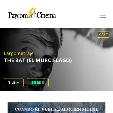
Paycom
Multimedia
CAST
Largometraje
THE BAT (EL MURCIÉLAGO)
Tráiler