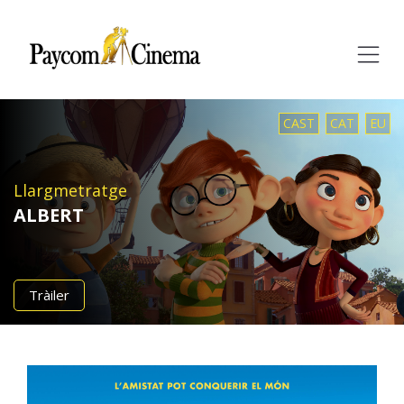
Paycom
Multimedia
CAST
CAT
EU
Llargmetratge
ALBERT
Tràiler