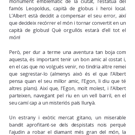
monument emblemàtic de la ciutat, l’estàtua del
famós Leopoldus, capità de globus i heroi local.
L’Albert està decidit a compensar el seu error, així
que decideix recórrer el món i tornar convertit en un
capità de globus! Què orgullós estarà d’ell tot el
món!
Però, per dur a terme una aventura tan boja com
aquesta, és important tenir un bon amic al costat i,
en el cas que no volgués venir, no tindria altre remei
que segrestar-lo (almenys això és el que l’Albert
pensa quan el seu millor amic, l’Egon, li diu que té
altres plans). Així que, l’Egon, molt molest, i l’Albert
parteixen, navegant pel riu en un vell barril, en el
seu camí cap a un misteriós país llunyà.
Un estrany i exòtic mercat gitano, un miserable
bandit aprofitant-se dels despistats nois perquè
l’ajudin a robar el diamant més gran del món, la