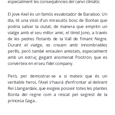
especialment les conseqüències del canvi climàtic.
El jove Axel és un famós esvalotador de Baraboo. Un
dia, té una visió d’un miraculós bosc de Bontas que
podria salvar la ciutat, de manera que emprèn un
viatge amb el seu millor amic, el tímid Jono, a través
de les pedres flotants de la Vall de l’Imant Negre.
Durant el viatge, es creuen amb innombrables
perills, però també entaulen amistats, especialment
amb un estruç gegant anomenat Pootron, que es
converteix en el seu fidel company.
Però, per demostrar-se a si mateix que és un
veritable heroi, l’Axel s’haurà d’enfrontar al delirant
Rei Llangardaix, que exigeix posseir totes les plantes
Bonta del regne com a rescat pel segrest de la
princesa Gaga…