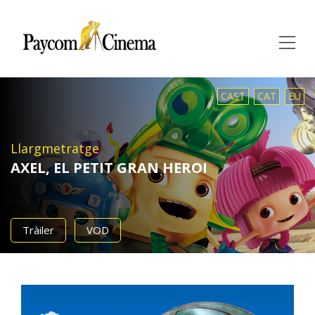
Paycom
Multimedia
CAST
CAT
EU
Llargmetratge
AXEL, EL PETIT GRAN HEROI
Tràiler
VOD