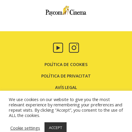
Paycom
Multimedia
POLÍTICA DE COOKIES
POLÍTICA DE PRIVACITAT
AVÍS LEGAL
CONTACTE
We use cookies on our website to give you the most
relevant experience by remembering your preferences and
repeat visits. By clicking “Accept”, you consent to the use of
Carretera Molins de Rei, 131 08205 - Sabadell - Barcelona
ALL the cookies.
(España)
© 2026
Paycom Multimedia
Cookie settings
ACCEPT