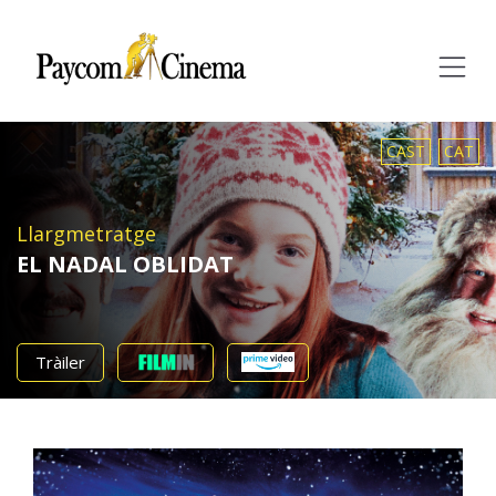
Paycom
Multimedia
CAST
CAT
Llargmetratge
EL NADAL OBLIDAT
Tràiler