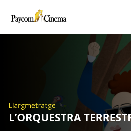
Paycom
Multimedia
Llargmetratge
L’ORQUESTRA TERREST