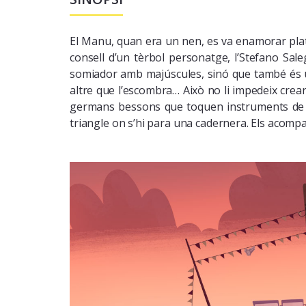
El Manu, quan era un nen, es va enamorar platòn
consell d’un tèrbol personatge, l’Stefano Sa
somiador amb majúscules, sinó que també és un
altre que l’escombra… Això no li impedeix crea
germans bessons que toquen instruments de v
triangle on s’hi para una cadernera. Els acompa