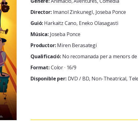
Gènere:
Animació, Aventures, Comèdia
Director:
Imanol ZinkunegI, Joseba Ponce
Guió:
Harkaitz Cano, Eneko Olasagasti
Música:
Joseba Ponce
Productor:
Miren Berasategi
Qualificació:
No recomanada per a menors de 
Format:
Color · 16/9
Disponible per:
DVD / BD
Non-Theatrical
Tele