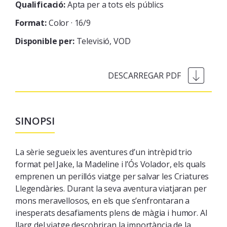
Qualificació:
Apta per a tots els públics
Format:
Color · 16/9
Disponible per:
Televisió
VOD
SINOPSI
La sèrie segueix les aventures d’un intrèpid trio
format pel Jake, la Madeline i l’Ós Volador, els quals
emprenen un perillós viatge per salvar les Criatures
Llegendàries. Durant la seva aventura viatjaran per
mons meravellosos, en els que s’enfrontaran a
inesperats desafiaments plens de màgia i humor. Al
llarg del viatge descobriran la importància de la