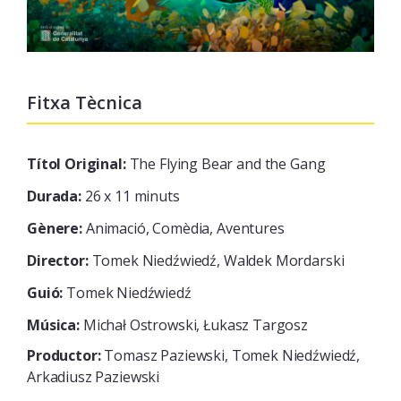
Fitxa Tècnica
Títol Original:
The Flying Bear and the Gang
Durada:
26 x 11 minuts
Gènere:
Animació, Comèdia, Aventures
Director:
Tomek Niedźwiedź, Waldek Mordarski
Guió:
Tomek Niedźwiedź
Música:
Michał Ostrowski, Łukasz Targosz
Productor:
Tomasz Paziewski, Tomek Niedźwiedź,
Arkadiusz Paziewski