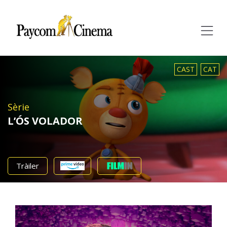
Paycom
Multimedia
CAST
CAT
Sèrie
L’ÓS VOLADOR
Tràiler